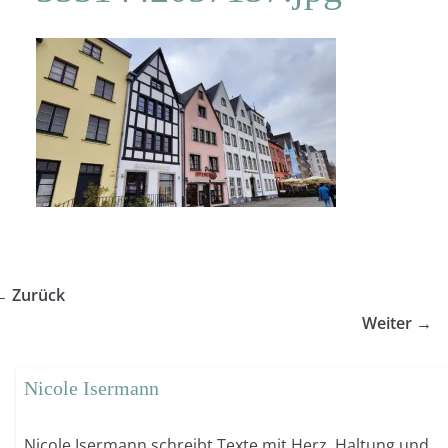
← Zurück
Weiter →
Nicole Isermann
Nicole Isermann schreibt Texte mit Herz, Haltung und