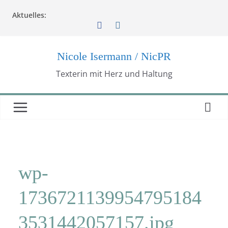
Zum
Aktuelles:
Inhalt
springen
Nicole Isermann / NicPR
Texterin mit Herz und Haltung
wp-
1736721139954795184
3531442057157.jpg