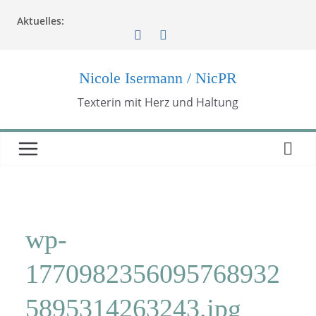
Zum
Aktuelles:
Inhalt
springen
Nicole Isermann / NicPR
Texterin mit Herz und Haltung
wp-
1770982356095768932
5895314263243.jpg