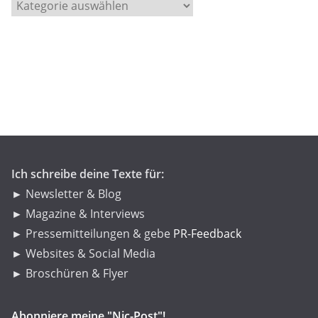
K
a
t
e
g
o
r
i
e
n
Ich schreibe deine Texte für:
► Newsletter & Blog
► Magazine & Interviews
► Pressemitteilungen & gebe
PR-Feedback
► Websites & Social Media
► Broschüren & Flyer
Abonniere meine "Nic-Post"!