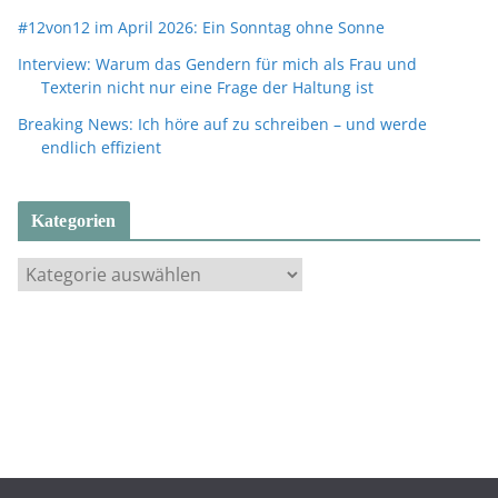
#12von12 im April 2026: Ein Sonntag ohne Sonne
Interview: Warum das Gendern für mich als Frau und
Texterin nicht nur eine Frage der Haltung ist
Breaking News: Ich höre auf zu schreiben – und werde
endlich effizient
Kategorien
K
a
t
e
g
o
r
i
e