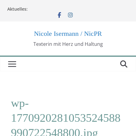
Zum
Aktuelles:
Inhalt
springen
Nicole Isermann / NicPR
Texterin mit Herz und Haltung
wp-
1770920281053524588
990722548800.jpg