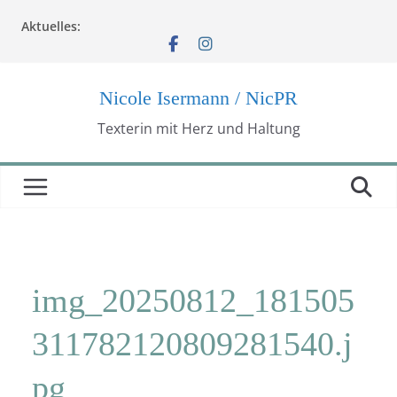
Zum
Aktuelles:
Inhalt
springen
Nicole Isermann / NicPR
Texterin mit Herz und Haltung
img_20250812_181505
311782120809281540.j
pg