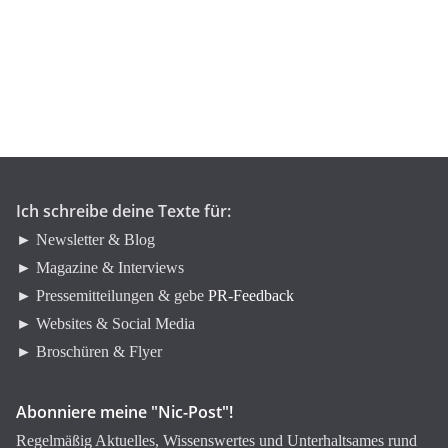
t
e
g
o
r
i
e
n
Ich schreibe deine Texte für:
► Newsletter & Blog
► Magazine & Interviews
► Pressemitteilungen & gebe
PR-Feedback
► Websites & Social Media
► Broschüren & Flyer
Abonniere meine "Nic-Post"!
Regelmäßig Aktuelles, Wissenswertes und Unterhaltsames rund