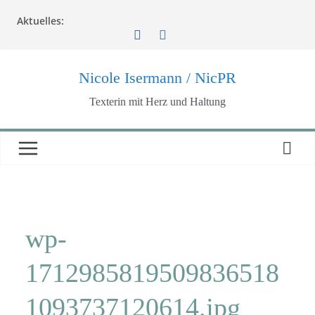
Zum
Aktuelles:
Inhalt
springen
Nicole Isermann / NicPR
Texterin mit Herz und Haltung
wp-
1712985819509836518
1093737120614.jpg