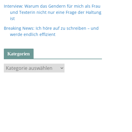
Interview: Warum das Gendern für mich als Frau
und Texterin nicht nur eine Frage der Haltung
ist
Breaking News: Ich höre auf zu schreiben – und
werde endlich effizient
Kategorien
K
a
t
e
g
o
r
i
e