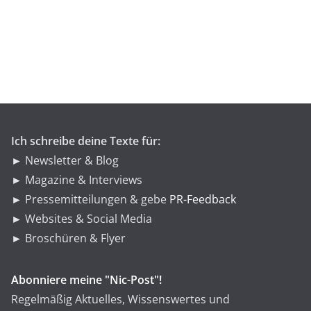
t
e
g
o
r
i
e
n
Ich schreibe deine Texte für:
► Newsletter & Blog
► Magazine & Interviews
► Pressemitteilungen & gebe
PR-Feedback
► Websites & Social Media
► Broschüren & Flyer
Abonniere meine "Nic-Post"!
Regelmäßig Aktuelles, Wissenswertes und