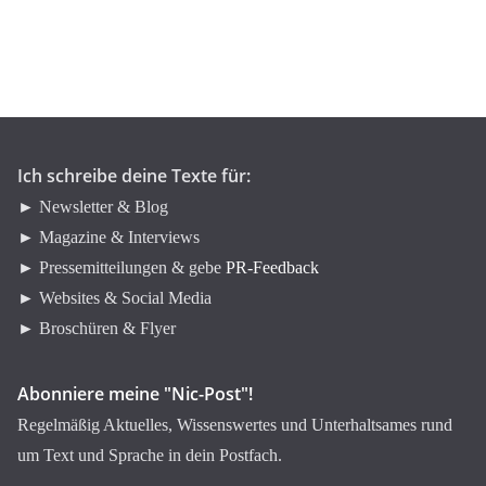
e
g
o
r
i
e
n
Ich schreibe deine Texte für:
► Newsletter & Blog
► Magazine & Interviews
► Pressemitteilungen & gebe
PR-Feedback
► Websites & Social Media
► Broschüren & Flyer
Abonniere meine "Nic-Post"!
Regelmäßig Aktuelles, Wissenswertes und Unterhaltsames rund
um Text und Sprache in dein Postfach.