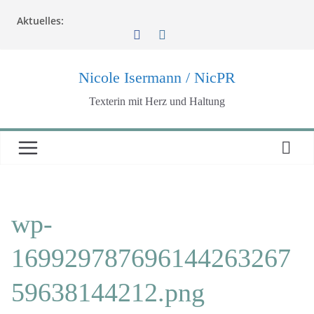
Zum
Aktuelles:
Inhalt
springen
Nicole Isermann / NicPR
Texterin mit Herz und Haltung
wp-
169929787696144263267
59638144212.png