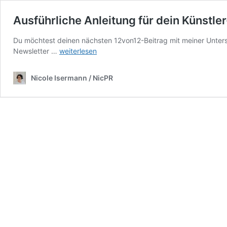
Ausführliche Anleitung für dein Künstle
Du möchtest deinen nächsten 12von12-Beitrag mit meiner Unter
Ausführliche
Newsletter …
weiterlesen
Anleitung
für
Nicole Isermann / NicPR
dein
Künstler-
12von12
(PDF)